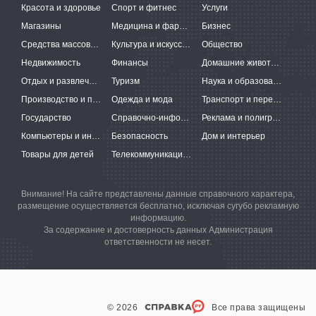
Красота и здоровье
Спорт и фитнес
Услуги
Магазины
Медицина и фармацевтика
Бизнес
Средства массовой информации
Культура и искусство
Общество
Недвижимость
Финансы
Домашние животные
Отдых и развлечения
Туризм
Наука и образование
Производство и поставки
Одежда и мода
Транспорт и перевозки
Государство
Справочно-информационные системы
Реклама и полиграфия
Компьютеры и интернет
Безопасность
Дом и интерьер
Товары для детей
Телекоммуникации и связь
Внимание! На сайте представлены данные справочного характера,
размещение осуществляется бесплатно, исключая сугубо рекламную
информацию.
За содержание и достоверность данных Администрация
ответственности не несет.
© 2026
Все права защищены