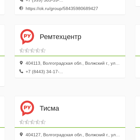
+7 (999) 585-59-...
https://ok.ru/group/58435980689427
Ремтехцентр
404113, Волгоградская обл., Волжский г., ул. Дундича, 13а
+7 (8443) 34-17-...
Тисма
404127, Волгоградская обл., Волжский г., ул. Александрова, 58