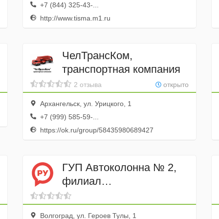
+7 (844) 325-43-...
http://www.tisma.m1.ru
ЧелТрансКом,
рвис
транспортная компания
2 отзыва
открыто
Архангельск, ул. Урицкого, 1
+7 (999) 585-59-...
https://ok.ru/group/58435980689427
ГУП Автоколонна № 2,
филиал
Тракторозаводской
Волгоград, ул. Героев Тулы, 1