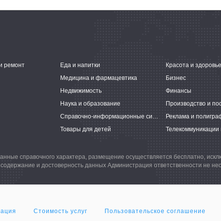
и ремонт
Еда и напитки
Красота и здоровь
Медицина и фармацевтика
Бизнес
Недвижимость
Финансы
Наука и образование
Производство и по
Справочно-информационные системы
Реклама и полигра
Товары для детей
Телекоммуникации 
анные справочного характера, размещение осуществляется бесплатно, иск
 содержание и достоверность данных Администрация ответственности не нес
мация
Стоимость услуг
Пользовательское соглашение