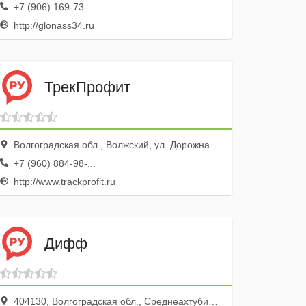
+7 (906) 169-73-...
http://glonass34.ru
ТрекПрофит
Волгоградская обл., Волжский, ул. Дорожная, 1а
+7 (960) 884-98-...
http://www.trackprofit.ru
Дифф
404130, Волгоградская обл., Среднеахтубинский р-н, Волжский г., ул. 19 Партсъезда, 7