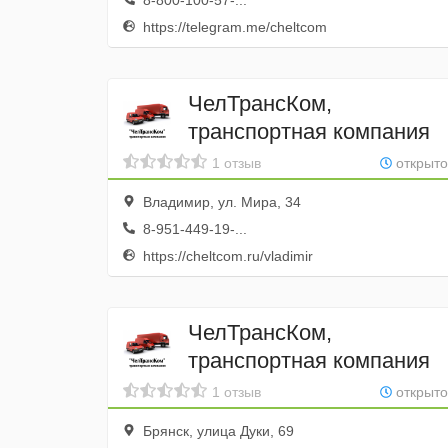
8-800-100-57-...
https://telegram.me/cheltcom
ЧелТрансКом,
транспортная компания
1 отзыв
открыто
Владимир, ул. Мира, 34
8-951-449-19-...
https://cheltcom.ru/vladimir
ЧелТрансКом,
транспортная компания
1 отзыв
открыто
Брянск, улица Дуки, 69