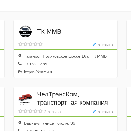
ТК ММВ
открыто
Таганрог, Поляковское шоссе 16а, ТК ММВ
+792811489...
https://tkmmv.ru
ЧелТрансКом,
транспортная компания
2 отзыва
открыто
Барнаул, улица Гоголя, 36