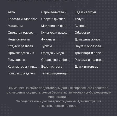
Авто
Строительство и ремонт
Еда и напитки
Красота и здоровье
Спорт и фитнес
Услуги
Магазины
Медицина и фармацевтика
Бизнес
Средства массовой информации
Культура и искусство
Общество
Недвижимость
Финансы
Домашние животные
Отдых и развлечения
Туризм
Наука и образование
Производство и поставки
Одежда и мода
Транспорт и перевозки
Государство
Справочно-информационные системы
Реклама и полиграфия
Компьютеры и интернет
Безопасность
Дом и интерьер
Товары для детей
Телекоммуникации и связь
Внимание! На сайте представлены данные справочного характера,
размещение осуществляется бесплатно, исключая сугубо рекламную
информацию.
За содержание и достоверность данных Администрация
ответственности не несет.