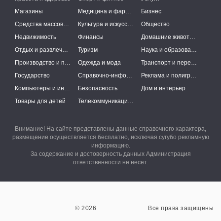
Магазины
Медицина и фармацевтика
Бизнес
Средства массовой информации
Культура и искусство
Общество
Недвижимость
Финансы
Домашние животные
Отдых и развлечения
Туризм
Наука и образование
Производство и поставки
Одежда и мода
Транспорт и перевозки
Государство
Справочно-информационные системы
Реклама и полиграфия
Компьютеры и интернет
Безопасность
Дом и интерьер
Товары для детей
Телекоммуникации и связь
Внимание! На сайте представлены данные справочного характера,
размещение осуществляется бесплатно, исключая сугубо рекламную
информацию.
За содержание и достоверность данных Администрация
ответственности не несет.
© 2026
Все права защищены