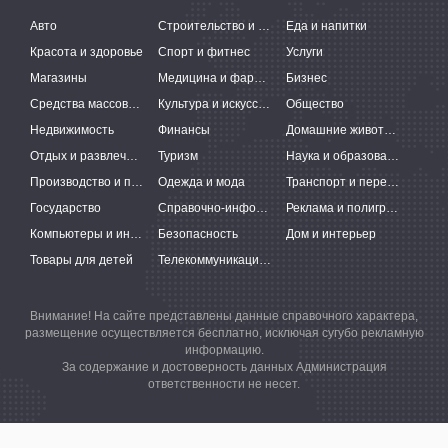
Авто
Строительство и ремонт
Еда и напитки
Красота и здоровье
Спорт и фитнес
Услуги
Магазины
Медицина и фармацевтика
Бизнес
Средства массовой информации
Культура и искусство
Общество
Недвижимость
Финансы
Домашние животные
Отдых и развлечения
Туризм
Наука и образование
Производство и поставки
Одежда и мода
Транспорт и перевозки
Государство
Справочно-информационные системы
Реклама и полиграфия
Компьютеры и интернет
Безопасность
Дом и интерьер
Товары для детей
Телекоммуникации и связь
Внимание! На сайте представлены данные справочного характера,
размещение осуществляется бесплатно, исключая сугубо рекламную
информацию.
За содержание и достоверность данных Администрация
ответственности не несет.