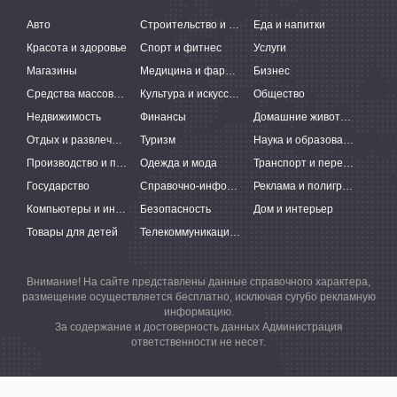
Авто
Строительство и ремонт
Еда и напитки
Красота и здоровье
Спорт и фитнес
Услуги
Магазины
Медицина и фармацевтика
Бизнес
Средства массовой информации
Культура и искусство
Общество
Недвижимость
Финансы
Домашние животные
Отдых и развлечения
Туризм
Наука и образование
Производство и поставки
Одежда и мода
Транспорт и перевозки
Государство
Справочно-информационные системы
Реклама и полиграфия
Компьютеры и интернет
Безопасность
Дом и интерьер
Товары для детей
Телекоммуникации и связь
Внимание! На сайте представлены данные справочного характера,
размещение осуществляется бесплатно, исключая сугубо рекламную
информацию.
За содержание и достоверность данных Администрация
ответственности не несет.