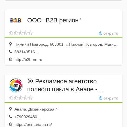
ООО "B2B регион"
открыто
Нижний Новгород, 603001, г. Нижний Новгород, Магистратская, д.8/8, 603086, г. Нижний Новгород, улица Бетанкура, 6
883143516...
http://b2b-nn.ru
🎯 Рекламное агентство
полного цикла в Анапе -
«Братья Типографы" 🎯
открыто
Анапа, Дизайнерская 4
+790029480...
https://printanapa.ru/