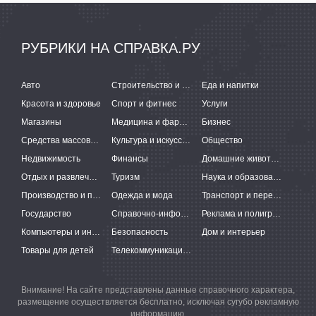
РУБРИКИ НА СПРАВКА.РУ
Авто
Строительство и ремонт
Еда и напитки
Красота и здоровье
Спорт и фитнес
Услуги
Магазины
Медицина и фармацевтика
Бизнес
Средства массовой информации
Культура и искусство
Общество
Недвижимость
Финансы
Домашние животные
Отдых и развлечения
Туризм
Наука и образование
Производство и поставки
Одежда и мода
Транспорт и перевозки
Государство
Справочно-информационные системы
Реклама и полиграфия
Компьютеры и интернет
Безопасность
Дом и интерьер
Товары для детей
Телекоммуникации и связь
Внимание! На сайте представлены данные справочного характера,
размещение осуществляется бесплатно, исключая сугубо рекламную
информацию.