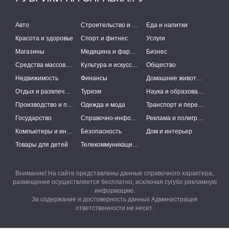
Авто
Строительство и ремонт
Еда и напитки
Красота и здоровье
Спорт и фитнес
Услуги
Магазины
Медицина и фармацевтика
Бизнес
Средства массовой информации
Культура и искусство
Общество
Недвижимость
Финансы
Домашние животные
Отдых и развлечения
Туризм
Наука и образование
Производство и поставки
Одежда и мода
Транспорт и перевозки
Государство
Справочно-информационные системы
Реклама и полиграфия
Компьютеры и интернет
Безопасность
Дом и интерьер
Товары для детей
Телекоммуникации и связь
Внимание! На сайте представлены данные справочного характера,
размещение осуществляется бесплатно, исключая сугубо рекламную
информацию.
За содержание и достоверность данных Администрация
ответственности не несет.