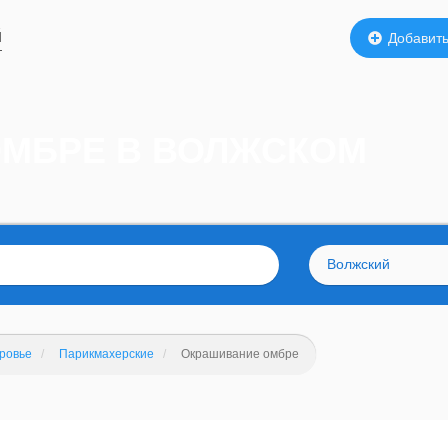
й
Добавить
МБРЕ В ВОЛЖСКОМ
Волжский
оровье
Парикмахерские
Окрашивание омбре