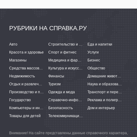
РУБРИКИ НА СПРАВКА.РУ
Авто
Строительство и ремонт
Еда и напитки
Красота и здоровье
Спорт и фитнес
Услуги
Магазины
Медицина и фармацевтика
Бизнес
Средства массовой информации
Культура и искусство
Общество
Недвижимость
Финансы
Домашние животные
Отдых и развлечения
Туризм
Наука и образование
Производство и поставки
Одежда и мода
Транспорт и перевозки
Государство
Справочно-информационные системы
Реклама и полиграфия
Компьютеры и интернет
Безопасность
Дом и интерьер
Товары для детей
Телекоммуникации и связь
Внимание! На сайте представлены данные справочного характера,