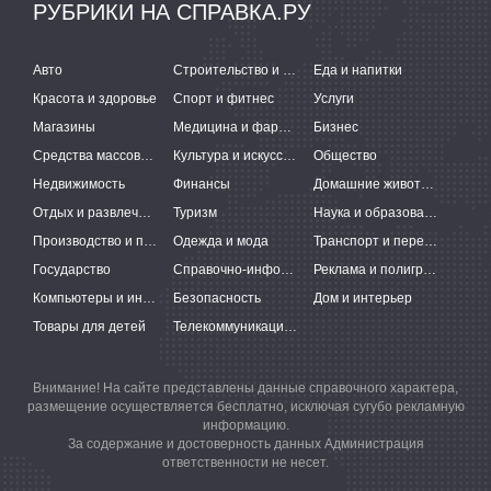
РУБРИКИ НА СПРАВКА.РУ
Авто
Строительство и ремонт
Еда и напитки
Красота и здоровье
Спорт и фитнес
Услуги
Магазины
Медицина и фармацевтика
Бизнес
Средства массовой информации
Культура и искусство
Общество
Недвижимость
Финансы
Домашние животные
Отдых и развлечения
Туризм
Наука и образование
Производство и поставки
Одежда и мода
Транспорт и перевозки
Государство
Справочно-информационные системы
Реклама и полиграфия
Компьютеры и интернет
Безопасность
Дом и интерьер
Товары для детей
Телекоммуникации и связь
Внимание! На сайте представлены данные справочного характера,
размещение осуществляется бесплатно, исключая сугубо рекламную
информацию.
За содержание и достоверность данных Администрация
ответственности не несет.