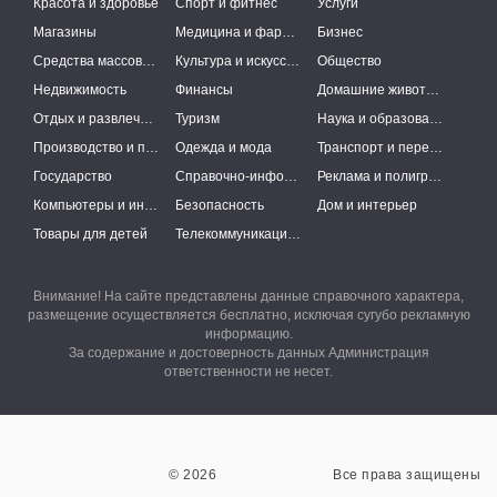
Красота и здоровье
Спорт и фитнес
Услуги
Магазины
Медицина и фармацевтика
Бизнес
Средства массовой информации
Культура и искусство
Общество
Недвижимость
Финансы
Домашние животные
Отдых и развлечения
Туризм
Наука и образование
Производство и поставки
Одежда и мода
Транспорт и перевозки
Государство
Справочно-информационные системы
Реклама и полиграфия
Компьютеры и интернет
Безопасность
Дом и интерьер
Товары для детей
Телекоммуникации и связь
Внимание! На сайте представлены данные справочного характера,
размещение осуществляется бесплатно, исключая сугубо рекламную
информацию.
За содержание и достоверность данных Администрация
ответственности не несет.
© 2026
Все права защищены