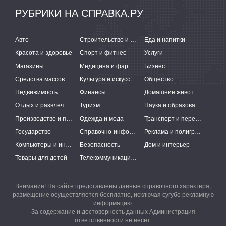
РУБРИКИ НА СПРАВКА.РУ
Авто
Строительство и ремонт
Еда и напитки
Красота и здоровье
Спорт и фитнес
Услуги
Магазины
Медицина и фармацевтика
Бизнес
Средства массовой информации
Культура и искусство
Общество
Недвижимость
Финансы
Домашние животные
Отдых и развлечения
Туризм
Наука и образование
Производство и поставки
Одежда и мода
Транспорт и перевозки
Государство
Справочно-информационные системы
Реклама и полиграфия
Компьютеры и интернет
Безопасность
Дом и интерьер
Товары для детей
Телекоммуникации и связь
Внимание! На сайте представлены данные справочного характера,
размещение осуществляется бесплатно, исключая сугубо рекламную
информацию.
За содержание и достоверность данных Администрация
ответственности не несет.