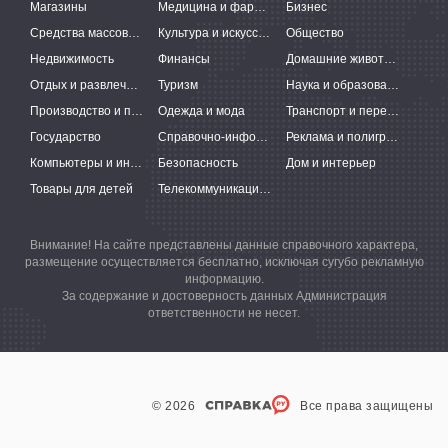
Магазины
Медицина и фармацевтика
Бизнес
Средства массовой информации
Культура и искусство
Общество
Недвижимость
Финансы
Домашние животные
Отдых и развлечения
Туризм
Наука и образование
Производство и поставки
Одежда и мода
Транспорт и перевозки
Государство
Справочно-информационные системы
Реклама и полиграфия
Компьютеры и интернет
Безопасность
Дом и интерьер
Товары для детей
Телекоммуникации и связь
Внимание! На сайте представлены данные справочного характера,
размещение осуществляется бесплатно, исключая сугубо рекламную
информацию.
За содержание и достоверность данных Администрация
ответственности не несет.
© 2026
Все права защищены