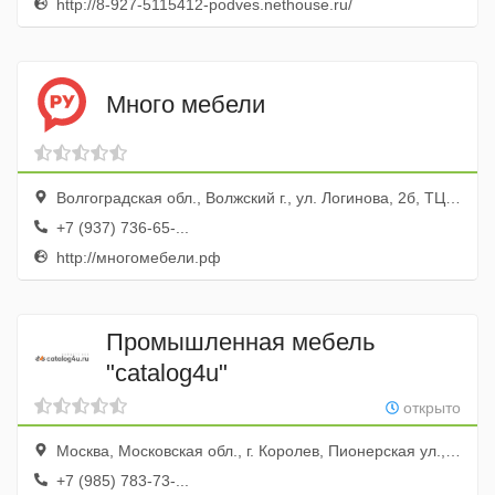
http://8-927-5115412-podves.nethouse.ru/
Много мебели
Волгоградская обл., Волжский г., ул. Логинова, 2б, ТЦ Магнит Семейный
+7 (937) 736-65-...
http://многомебели.рф
Промышленная мебель
"catalog4u"
открыто
Москва, Московская обл., г. Королев, Пионерская ул., дом № 15 корпус 1, кв. 409
+7 (985) 783-73-...