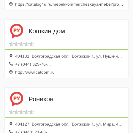
https://catalog4u.ru/mebel/kommercheskaya-mebel/promyshlennaya-mebel/
Кошкин дом
404131, Волгоградская обл., Волжский г., ул. Пушкина, 95б
+7 (844) 329-76-...
http://www.catdom.ru
Роникон
404127, Волгоградская обл., Волжский г., ул. Мира, 42п, ТЦ Волжский пассаж, эт. 1
+7 (8443) 21-63-...